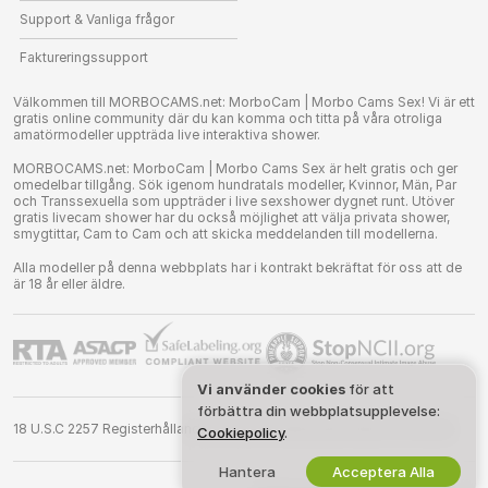
Support & Vanliga frågor
Faktureringssupport
Välkommen till MORBOCAMS.net: MorboCam | Morbo Cams Sex! Vi är ett
gratis online community där du kan komma och titta på våra otroliga
amatörmodeller uppträda live interaktiva shower.
MORBOCAMS.net: MorboCam | Morbo Cams Sex är helt gratis och ger
omedelbar tillgång. Sök igenom hundratals modeller, Kvinnor, Män, Par
och Transsexuella som uppträder i live sexshower dygnet runt. Utöver
gratis livecam shower har du också möjlighet att välja privata shower,
smygtittar, Cam to Cam och att skicka meddelanden till modellerna.
Alla modeller på denna webbplats har i kontrakt bekräftat för oss att de
är 18 år eller äldre.
Vi använder cookies
för att
förbättra din webbplatsupplevelse:
18 U.S.C 2257 Registerhållande Krav på Överensstämmelse Anförande
Cookiepolicy
.
Hantera
Acceptera Alla